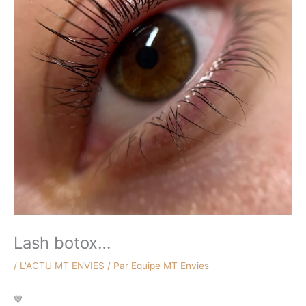
Lash botox…
/
L'ACTU MT ENVIES
/ Par
Equipe MT Envies
🤎