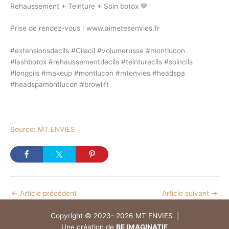
Rehaussement + Teinture + Soin botox 🤎
Prise de rendez-vous : www.aimetesenvies.fr
#extensionsdecils #Cilacil #volumerusse #montlucon
#lashbotox #rehaussementdecils #teinturecils #soincils
#longcils #makeup #montlucon #mtenvies #headspa
#headspamontlucon #browlift
Source: MT ENVIES
←
Article précédent
Article suivant
→
Copyright ©
2023- 2026 MT ENVIES
|
Une création de
BE IMAGINATIF